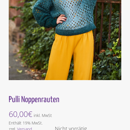
Pulli Noppenrauten
60,00
€
inkl. MwSt
Enthält 19% MwSt.
Nicht vorrätig
zzgl.
Versand