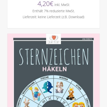
4,20
€
inkl. MwSt
Enthält 7% reduzierte MwSt.
Lieferzeit: keine Lieferzeit (z.B. Download)