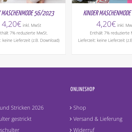
 MASCHENMODE 56/2023
KINDER MASCHENMODE
4,20
€
4,20
€
inkl. MwSt
inkl. Mw
thält 7% reduzierte MwSt.
Enthält 7% reduzierte
t: keine Lieferzeit (z.B. Download)
Lieferzeit: keine Lieferzeit (z
ONLINESHOP
und Stricken 2026
Shop
lter gestrickt
Versand & Lieferung
lschulter
Widerruf