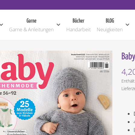
Garne
Bücher
BLOG
Garne & Anleitungen
Handarbeit
Neuigkeiten
Bab
4,2
Enthäl
Lieferz