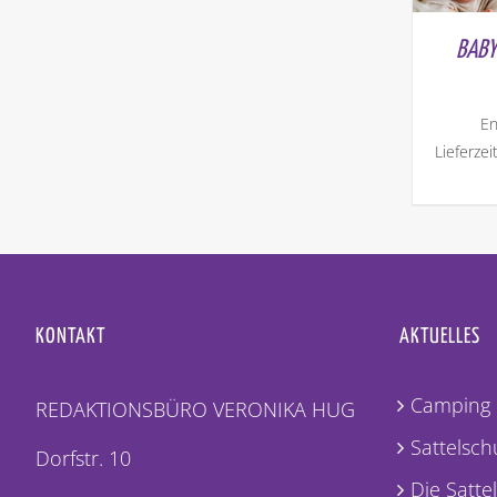
BABY
En
Lieferzei
KONTAKT
AKTUELLES
Camping 
REDAKTIONSBÜRO VERONIKA HUG
Sattelschu
Dorfstr. 10
Die Satte