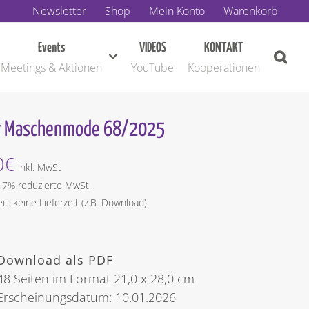
Newsletter
Shop
Mein Konto
Warenkorb
Events
VIDEOS
KONTAKT
Meetings & Aktionen
YouTube
Kooperationen
y Maschenmode 68/2025
0
€
inkl. MwSt
t 7% reduzierte MwSt.
eit: keine Lieferzeit (z.B. Download)
Download als PDF
48 Seiten im Format 21,0 x 28,0 cm
Erscheinungsdatum: 10.01.2026