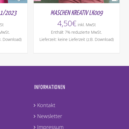
 1/2023
MASCHEN KREATIV LK009
4,50
€
St
inkl. MwSt
 MwSt.
Enthält 7% reduzierte MwSt.
.B. Download)
Lieferzeit: keine Lieferzeit (z.B. Download)
INFORMATIONEN
Kontakt
Newsletter
Impressum