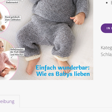
IN
Kateg
Schl
reibung