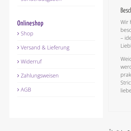
Besc
Wir 
Onlineshop
beso
Shop
– id
Lieb
Versand & Lieferung
Weic
Widerruf
werd
prak
Zahlungsweisen
Stri
AGB
lieb