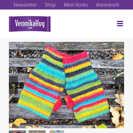
Zum
Newsletter
Shop
Mein Konto
Warenkorb
Inhalt
springen