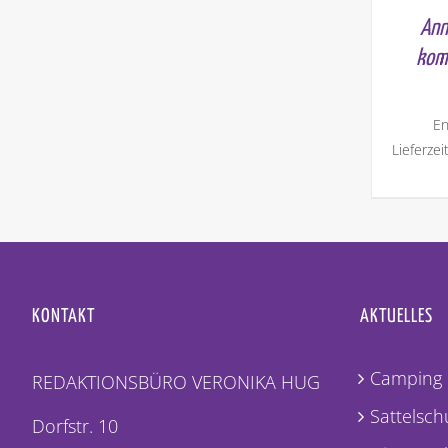
Ann
kom
En
Lieferzei
KONTAKT
AKTUELLES
Camping 
REDAKTIONSBÜRO VERONIKA HUG
Sattelschu
Dorfstr. 10