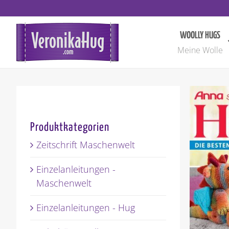
Zum
Inhalt
springen
WOOLLY HUGS
Meine Wolle
Produktkategorien
Zeitschrift Maschenwelt
Einzelanleitungen -
Maschenwelt
Einzelanleitungen - Hug