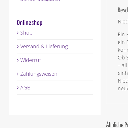
Besc
Nied
Onlineshop
Shop
Ein 
ein 
Versand & Lieferung
könn
Ob S
Widerruf
– al
ein
Zahlungsweisen
Nied
AGB
neu
Ähnliche 