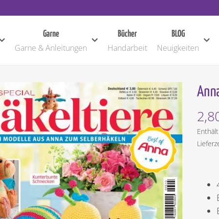
Garne
Bücher
BLOG
Garne & Anleitungen
Handarbeit
Neuigkeiten
Anna
2,8
Enthäl
Lieferz