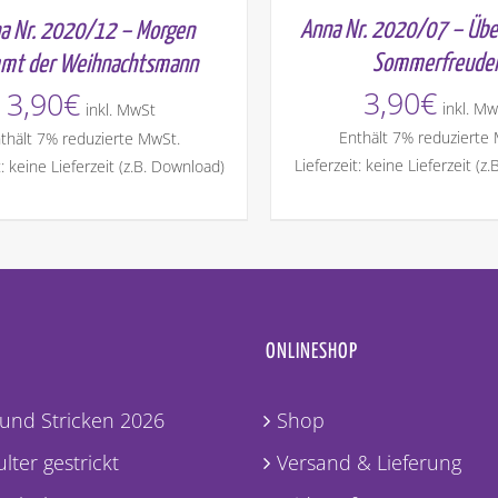
Anna Nr. 2020/07 – Übe
a Nr. 2020/12 – Morgen
Sommerfreude
mt der Weihnachtsmann
3,90
€
3,90
€
inkl. Mw
inkl. MwSt
Enthält 7% reduzierte
thält 7% reduzierte MwSt.
Lieferzeit: keine Lieferzeit (z
t: keine Lieferzeit (z.B. Download)
ONLINESHOP
und Stricken 2026
Shop
lter gestrickt
Versand & Lieferung