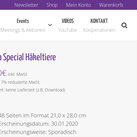
Newsletter
Shop
Mein Konto
Warenkorb
Events
VIDEOS
KONTAKT
Meetings & Aktionen
YouTube
Kooperationen
 Special Häkeltiere
0
€
inkl. MwSt
t 7% reduzierte MwSt.
eit: keine Lieferzeit (z.B. Download)
48 Seiten im Format 21,0 x 28,0 cm
Erscheinungsdatum: 30.01.2020
Erscheinungsweise: Sporadisch