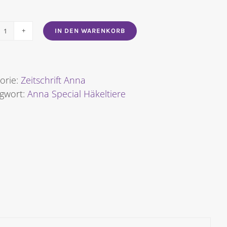
IN DEN WARENKORB
Anna
Special
Häkeltiere
[Digital]
orie:
Zeitschrift Anna
Menge
agwort:
Anna Special Häkeltiere