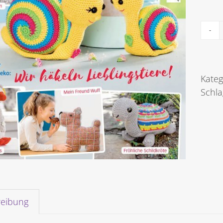
Kateg
Schl
reibung