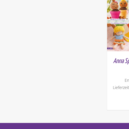
Anna Sp
En
Lieferzei