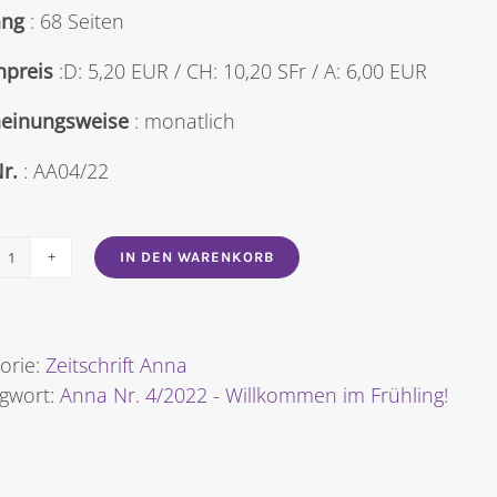
ng
: 68 Seiten
npreis
:D: 5,20 EUR / CH: 10,20 SFr / A: 6,00 EUR
heinungsweise
: monatlich
Nr.
: AA04/22
IN DEN WARENKORB
Anna
Nr.
4/2022
-
orie:
Zeitschrift Anna
Willkommen
agwort:
Anna Nr. 4/2022 - Willkommen im Frühling!
im
Frühling!
Menge