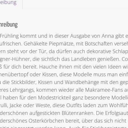
reibung
hreibung
Frühling kommt und in dieser Ausgabe von Anna gibt e
ufrischen. Gehäkelte Piepmätze, mit Botschaften verseh
rn steht vor der Tür, da dürfen auch dekorative Schl
gner-Hühner, die sichtlich das Landleben genießen. Coo
 für dich bereit. Hauche ihnen mit den vielen Ideen wi
enübertopf oder Kissen, diese Modelle muss man ein
 die Stickbilder, Kissen und Wandbehänge mit den ge
res Lehrgangs, kommen wieder alle Makramee-Fans auf
l haben für den Modestrickteil ganz besondere Modelle
ulli, Jacke oder Weste, diese Outfits laden zum Wohlfüh
erschönen aufgestickten Blütenranken. Die Erfolgsauto
erschönes Osterkörbchen bereit, über das sich nicht