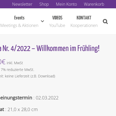
Newsletter
Shop
Mein Konto
Warenkorb
Events
VIDEOS
KONTAKT
Meetings & Aktionen
YouTube
Kooperationen
 Nr. 4/2022 – Willkommen im Frühling!
0
€
inkl. MwSt
t 7% reduzierte MwSt.
eit: keine Lieferzeit (z.B. Download)
heinungstermin
: 02.03.2022
at
: 21,0 x 28,0 cm