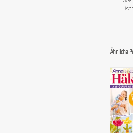
viel
Tisc
Ähnliche 