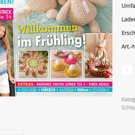
Umfa
Lade
Ersc
Art.-
Kateg
Schl