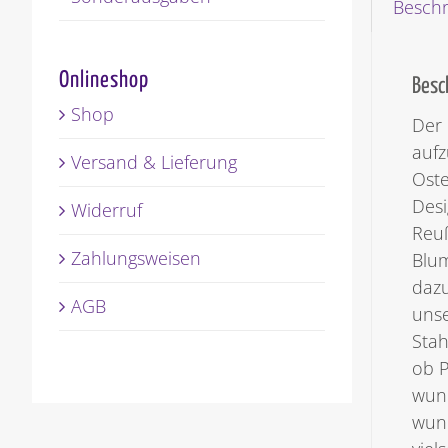
Besch
Onlineshop
Besc
Shop
Der 
aufz
Versand & Lieferung
Oste
Desi
Widerruf
Reuß
Zahlungsweisen
Blum
dazu
AGB
unse
Stah
ob P
wund
wund