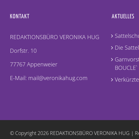
KONTAKT
AKTUELLES
Sattelschu
REDAKTIONSBÜRO VERONIKA HUG
Die Satte
Dorfstr. 10
Garnvorst
77767 Appenweier
BOUCLE`
E-Mail: mail@veronikahug.com
Verkürzte
© Copyright
2026 REDAKTIONSBÜRO VERONIKA HUG |
R