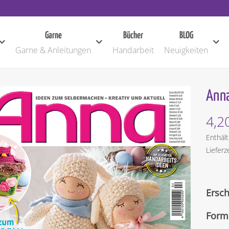
Garne
Bücher
BLOG
Garne & Anleitungen
Handarbeit
Neuigkeiten
Anna
4,2
Enthäl
Lieferz
Ersc
Form